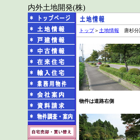
内外土地開発(株)
トップ
＞
土地情報
唐杉
物件は道路右側