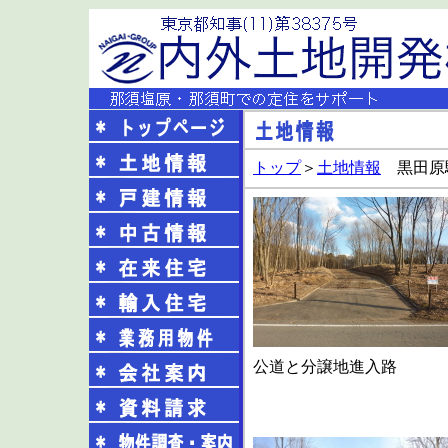
トップ
＞
土地情報
黒田原
公道と分譲地進入路