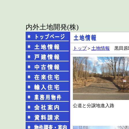
内外土地開発(株)
トップ
＞
土地情報
黒田原
公道と分譲地進入路