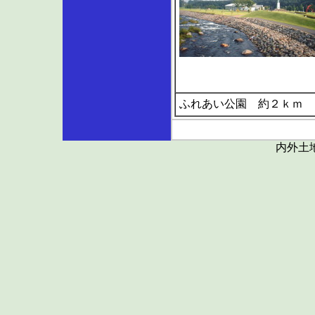
ふれあい公園 約２ｋｍ
内外土地