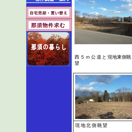
西５ｍ公道と
現地東側眺
望
現地北側眺望