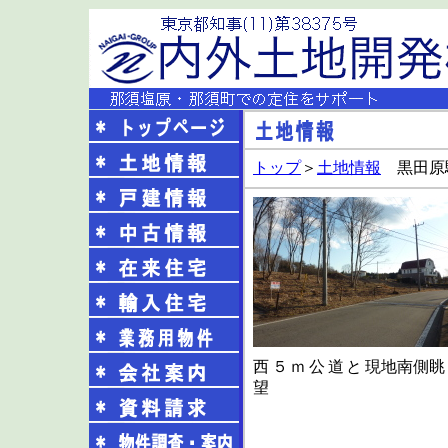
トップ
＞
土地情報
黒田原
西５ｍ公道と
現地南側眺
望