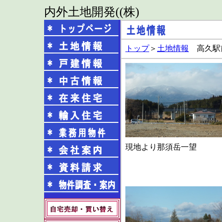
内外土地開発((株)
トップ
＞
土地情報
高久
現地より那須岳一望