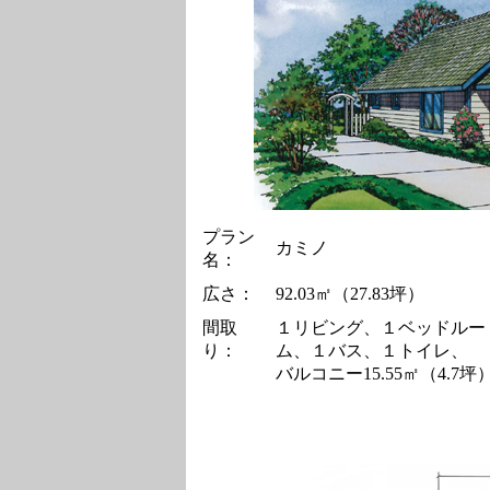
プラン
カミノ
名：
広さ：
92.03㎡（27.83坪）
間取
１リビング、１ベッドルー
り：
ム、１バス、１トイレ、
バルコニー15.55㎡（4.7坪