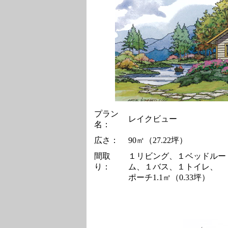
プラン
レイクビュー
名：
広さ：
90㎡（27.22坪）
間取
１リビング、１ベッドルー
り：
ム、１バス、１トイレ、
ポーチ1.1㎡（0.33坪）