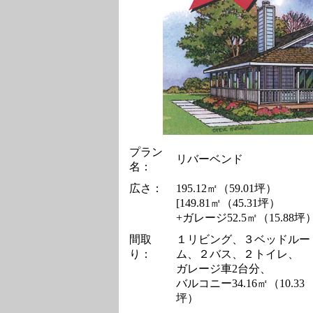
プラン
リバーベンド
名：
広さ：
195.12㎡（59.01坪）
[149.81㎡（45.31坪）
+ガレージ52.5㎡（15.88坪）
間取
１リビング、３ベッドルー
り：
ム、２バス、２トイレ、
ガレージ車2台分、
バルコニー34.16㎡（10.33
坪）